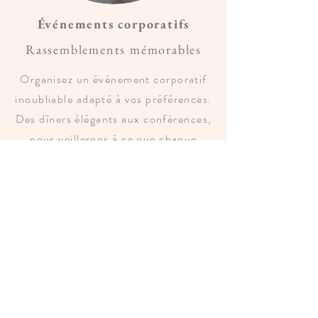
Événements corporatifs
Rassemblements mémorables
Organisez un événement corporatif
inoubliable adapté à vos préférences.
Des dîners élégants aux conférences,
nous veillerons à ce que chaque
détail soit parfaitement coordonné.
L'expérience de notre planificatrice
peut aider votre équipe à la
planification de vos événements
d'entreprises.
Discutons des tâches à planifier!